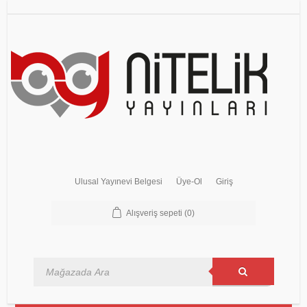
Ulusal Yayınevi Belgesi
Üye-Ol
Giriş
Alışveriş sepeti
(0)