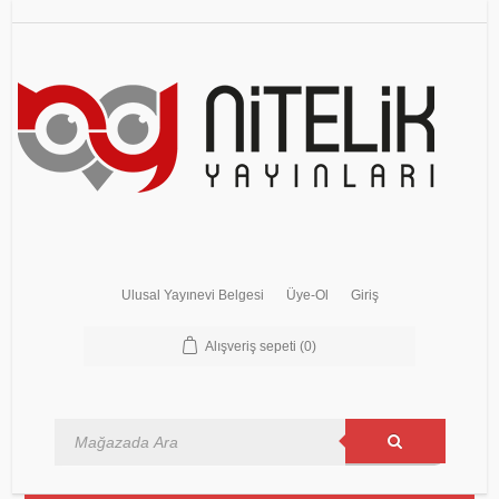
Ulusal Yayınevi Belgesi
Üye-Ol
Giriş
Alışveriş sepeti
(0)