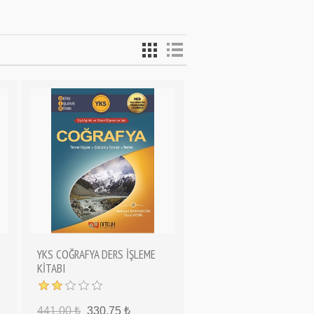
YKS COĞRAFYA DERS İŞLEME
KİTABI
441,00 ₺
330,75 ₺