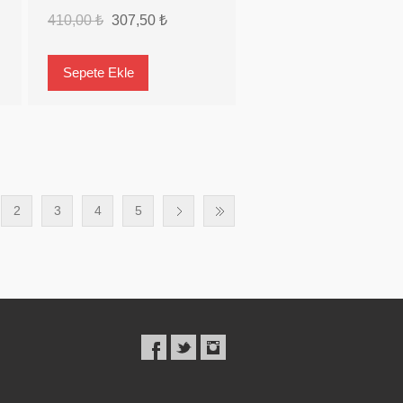
410,00 ₺
307,50 ₺
2
3
4
5