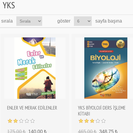
YKS
sırala
göster
sayfa başına
ENLER VE MERAK EDİLENLER
YKS BİYOLOJİ DERS İŞLEME
KİTABI
175,00 ₺
140,00 ₺
465,00 ₺
348,75 ₺