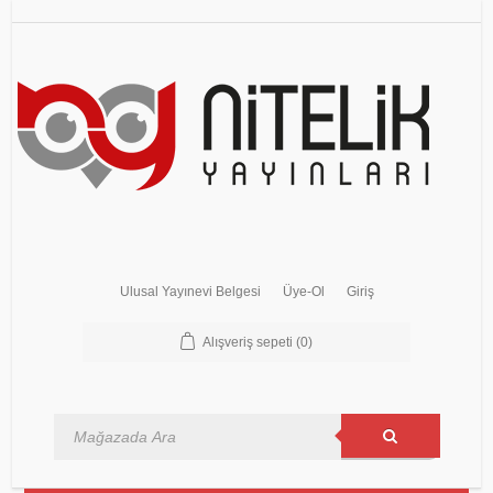
Ulusal Yayınevi Belgesi
Üye-Ol
Giriş
Alışveriş sepeti
(0)