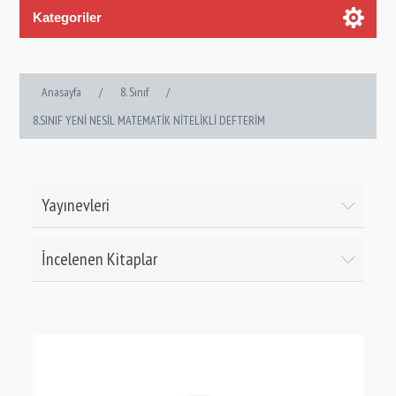
Kategoriler
Anasayfa
/
8. Sınıf
/
8.SINIF YENİ NESİL MATEMATİK NİTELİKLİ DEFTERİM
Yayınevleri
İncelenen Kitaplar