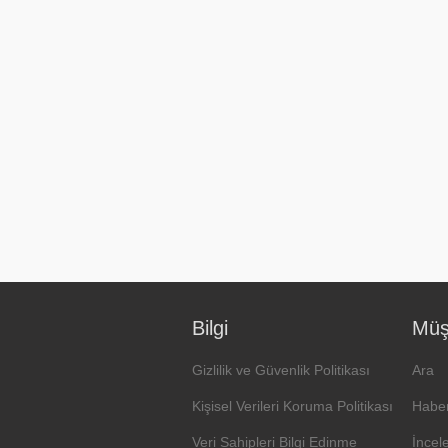
Bilgi
Müşt
Gizlilik ve Güvenlik Politikası
Ara
Kişisel Verileri Koruma Politikası
Haber
Veri Sahipleri Bilgi Edinme
İncel