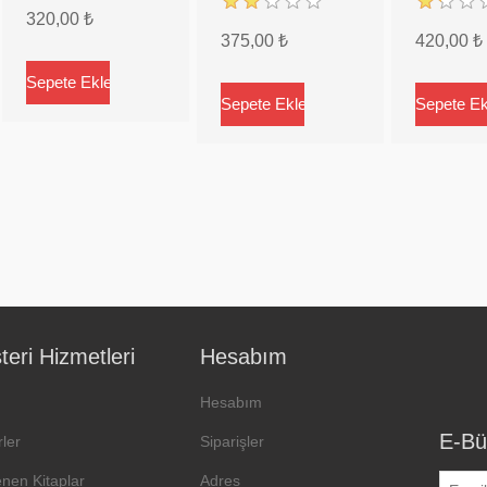
320,00 ₺
375,00 ₺
420,00 ₺
eri Hizmetleri
Hesabım
Hesabım
E-Bü
ler
Siparişler
enen Kitaplar
Adres