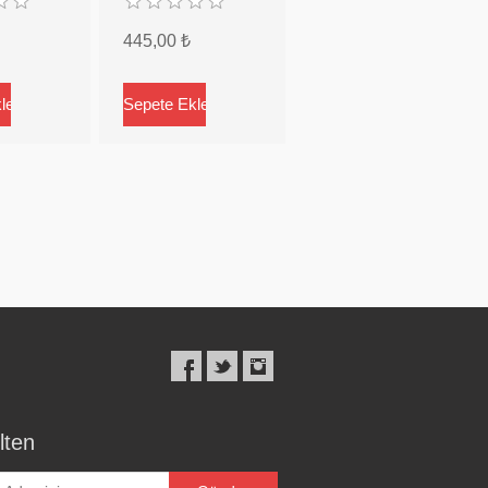
445,00 ₺
lten