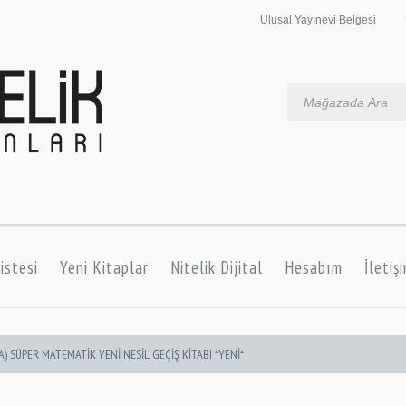
Ulusal Yayınevi Belgesi
istesi
Yeni Kitaplar
Nitelik Dijital
Hesabım
İletiş
 (A) SÜPER MATEMATİK YENİ NESİL GEÇİŞ KİTABI *YENİ*