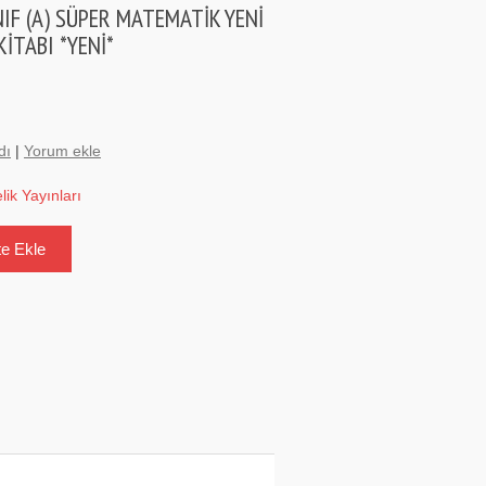
NIF (A) SÜPER MATEMATİK YENİ
KİTABI *YENİ*
dı
|
Yorum ekle
elik Yayınları