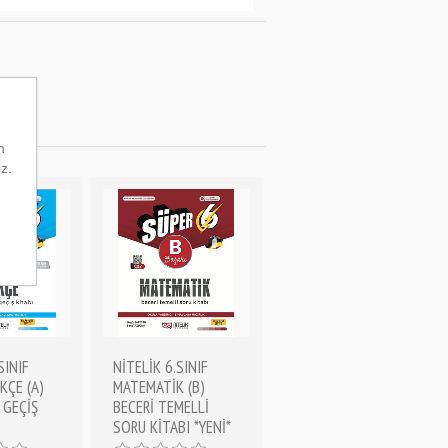
n
iz.
SINIF
NİTELİK 6.SINIF
KÇE (A)
MATEMATİK (B)
 GEÇİŞ
BECERİ TEMELLİ
SORU KİTABI *YENİ*