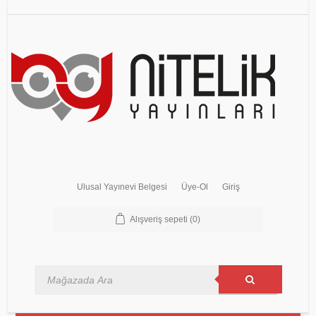
Ulusal Yayınevi Belgesi
Üye-Ol
Giriş
Alışveriş sepeti
(0)