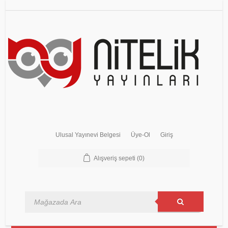
Ulusal Yayınevi Belgesi
Üye-Ol
Giriş
Alışveriş sepeti
(0)