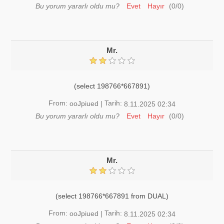
Bu yorum yararlı oldu mu?
Evet
Hayır
(
0
/
0
)
Mr.
(select 198766*667891)
From:
Tarih:
ooJpiued
|
8.11.2025 02:34
Bu yorum yararlı oldu mu?
Evet
Hayır
(
0
/
0
)
Mr.
(select 198766*667891 from DUAL)
From:
Tarih:
ooJpiued
|
8.11.2025 02:34