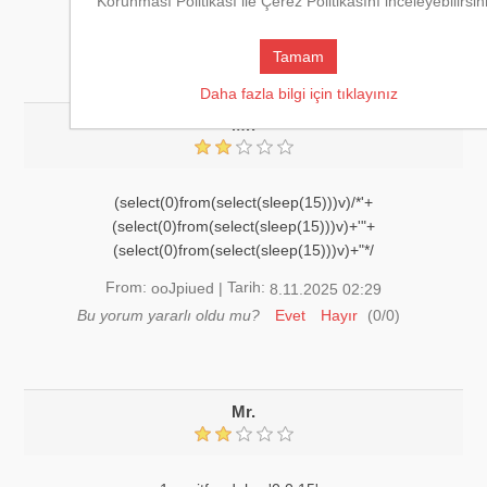
From:
Tarih:
Korunması Politikası ile Çerez Politikasını inceleyebilirsin
ooJpiued
|
8.11.2025 02:29
Bu yorum yararlı oldu mu?
Evet
Hayır
(
0
/
0
)
Tamam
Daha fazla bilgi için tıklayınız
Mr.
(select(0)from(select(sleep(15)))v)/*'+
(select(0)from(select(sleep(15)))v)+'"+
(select(0)from(select(sleep(15)))v)+"*/
From:
Tarih:
ooJpiued
|
8.11.2025 02:29
Bu yorum yararlı oldu mu?
Evet
Hayır
(
0
/
0
)
Mr.