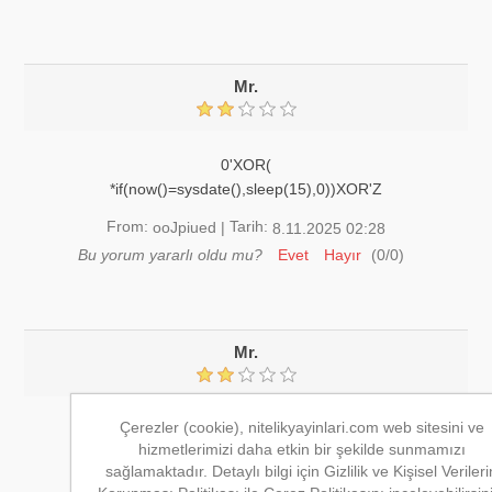
Mr.
0'XOR(
*if(now()=sysdate(),sleep(15),0))XOR'Z
From:
Tarih:
ooJpiued
|
8.11.2025 02:28
Bu yorum yararlı oldu mu?
Evet
Hayır
(
0
/
0
)
Mr.
Çerezler (cookie), nitelikyayinlari.com web sitesini ve
0"XOR(
hizmetlerimizi daha etkin bir şekilde sunmamızı
*if(now()=sysdate(),sleep(15),0))XOR"Z
sağlamaktadır. Detaylı bilgi için Gizlilik ve Kişisel Verileri