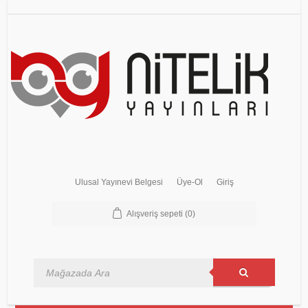
Ulusal Yayınevi Belgesi
Üye-Ol
Giriş
Alışveriş sepeti
(0)